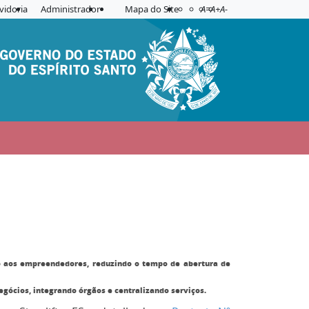
Acessibilidade
Aplicar contraste
vidoria
Administrador
Mapa do Site
A=
A+
A-
to aos empreendedores, reduzindo o tempo de abertura de
gócios, integrando órgãos e centralizando serviços.