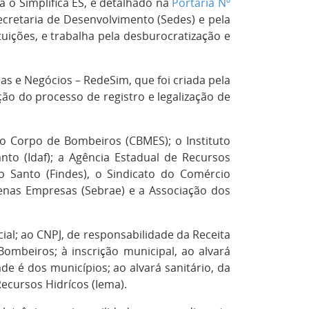
a o Simplifica ES, e detalhado na
Portaria Nº
cretaria de Desenvolvimento (Sedes) e pela
tuições, e trabalha pela desburocratização e
as e Negócios – RedeSim, que foi criada pela
ação do processo de registro e legalização de
 o Corpo de Bombeiros (CBMES); o Instituto
anto (Idaf); a Agência Estadual de Recursos
to Santo (Findes), o Sindicato do Comércio
quenas Empresas (Sebrae) e a Associação dos
al; ao CNPJ, de responsabilidade da Receita
Bombeiros; à inscrição municipal, ao alvará
de é dos municípios; ao alvará sanitário, da
Recursos Hidrícos (Iema).