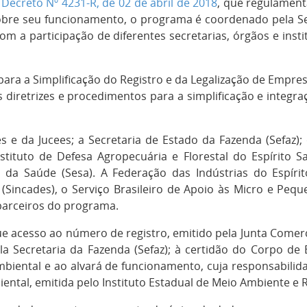
o
Decreto Nº 4231-R, de 02 de abril de 2018
, que regulament
obre seu funcionamento, o programa é coordenado pela Se
com a participação de diferentes secretarias, órgãos e insti
 para a Simplificação do Registro e da Legalização de Empres
as diretrizes e procedimentos para a simplificação e integr
 e da Jucees; a Secretaria de Estado da Fazenda (Sefaz);
stituto de Defesa Agropecuária e Florestal do Espírito S
o da Saúde (Sesa). A Federação das Indústrias do Espíri
o (Sincades), o Serviço Brasileiro de Apoio às Micro e Pe
parceiros do programa.
e acesso ao número de registro, emitido pela Junta Comerci
ela Secretaria da Fazenda (Sefaz); à certidão do Corpo de 
 ambiental e ao alvará de funcionamento, cuja responsabilida
mbiental, emitida pelo Instituto Estadual de Meio Ambiente e 