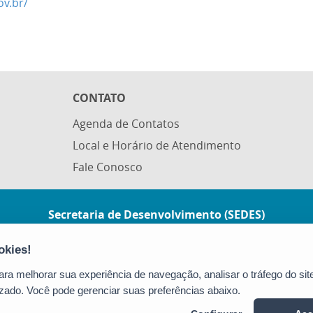
ov.br/
CONTATO
Agenda de Contatos
Local e Horário de Atendimento
Fale Conosco
Secretaria de Desenvolvimento (SEDES)
Rua Manoel Feu Subtil, nº 60, Ed. Multi
Enseada, 2º andar - Enseada do Suá
CEP: 29050-400 - Vitória / ES
a melhorar sua experiência de navegação, analisar o tráfego do site
Tel.: (27) 3636-9700
zado. Você pode gerenciar suas preferências abaixo.
E-mail:
gabinete@sedes.es.gov.br