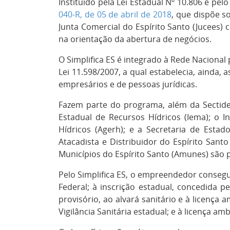
Instituído pela Lei Estadual Nº 10.806 e pel
040-R, de 05 de abril de 2018
, que dispõe s
Junta Comercial do Espírito Santo (Jucees) 
na orientação da abertura de negócios.
O Simplifica ES é integrado à Rede Nacional
Lei 11.598/2007, a qual estabelecia, ainda, 
empresários e de pessoas jurídicas.
Fazem parte do programa, além da Sectides
Estadual de Recursos Hídricos (Iema); o In
Hídricos (Agerh); e a Secretaria de Estad
Atacadista e Distribuidor do Espírito Sant
Municípios do Espírito Santo (Amunes) são 
Pelo Simplifica ES, o empreendedor consegu
Federal; à inscrição estadual, concedida p
provisório, ao alvará sanitário e à licença
Vigilância Sanitária estadual; e à licença a