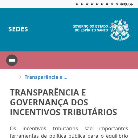
Acessibilida
Aplicar c
A=
A+
A-
SEDES
Transparência e Governança dos Incentivos Tributários
TRANSPARÊNCIA E
GOVERNANÇA DOS
INCENTIVOS TRIBUTÁRIOS
Os incentivos tributários são importantes
ferramentas de política pública para o equilíbrio