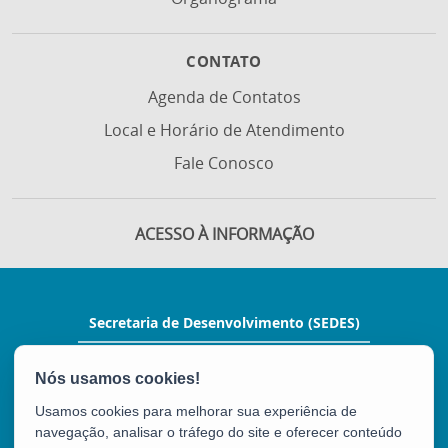
CONTATO
Agenda de Contatos
Local e Horário de Atendimento
Fale Conosco
ACESSO À INFORMAÇÃO
Secretaria de Desenvolvimento (SEDES)
Rua Manoel Feu Subtil, nº 60, Ed. Multi
Enseada, 2º andar - Enseada do Suá
CEP: 29050-400 - Vitória / ES
Usamos cookies para melhorar sua experiência de
Tel.: (27) 3636-9700
navegação, analisar o tráfego do site e oferecer conteúdo
E-mail:
gabinete@sedes.es.gov.br