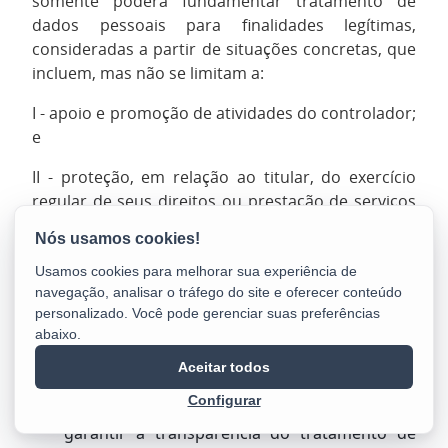
somente poderá fundamentar tratamento de
dados pessoais para finalidades legítimas,
consideradas a partir de situações concretas, que
incluem, mas não se limitam a:
I - apoio e promoção de atividades do controlador;
e
II - proteção, em relação ao titular, do exercício
regular de seus direitos ou prestação de serviços
que o beneficiem, respeitadas as legítimas
expectativas dele e os direitos e liberdades
fundamentais, nos termos desta Lei.
Usamos cookies para melhorar sua experiência de
navegação, analisar o tráfego do site e oferecer conteúdo
1º Quando o tratamento for baseado no
personalizado. Você pode gerenciar suas preferências
abaixo.
legítimo interesse do controlador, somente os
dados pessoais estritamente necessários para
Aceitar todos
a finalidade pretendida poderão ser tratados.
Configurar
2º O controlador deverá adotar medidas para
garantir a transparência do tratamento de