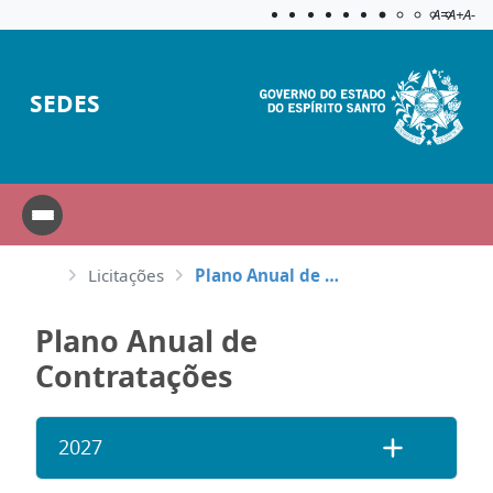
Acessibilida
Aplicar c
A=
A+
A-
SEDES
Licitações
Plano Anual de Contratações
Plano Anual de
Contratações
2027