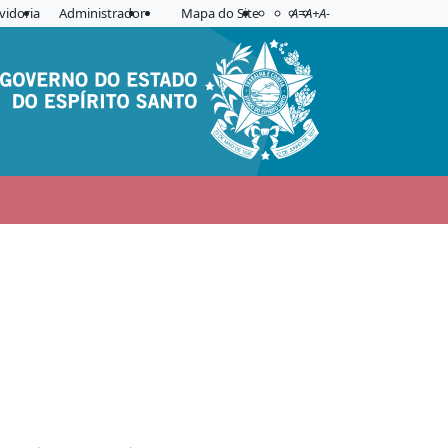
Acessibilidade
Aplicar contraste
vidoria
Administrador
Mapa do Site
A=
A+
A-