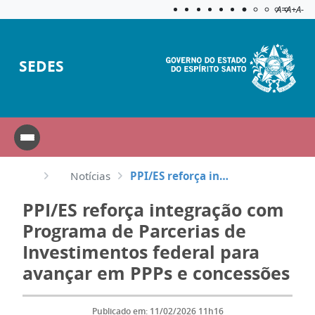
Acessibilida
Aplicar c
A=
A+
A-
SEDES
Notícias
PPI/ES reforça integração com Programa de Parcerias de Investimentos federal para avançar em PPPs e ...
PPI/ES reforça integração com
Programa de Parcerias de
Investimentos federal para
avançar em PPPs e concessões
Publicado em: 11/02/2026 11h16