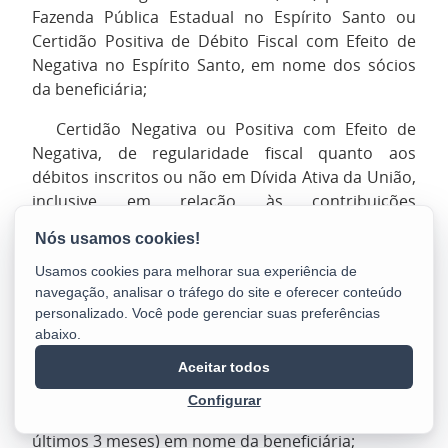
Fazenda Pública Estadual no Espírito Santo ou
Certidão Positiva de Débito Fiscal com Efeito de
Negativa no Espírito Santo, em nome dos sócios
da beneficiária;
3.
Certidão Negativa ou Positiva com Efeito de
Negativa, de regularidade fiscal quanto aos
débitos inscritos ou não em Dívida Ativa da União,
inclusive em relação às contribuições
previdenciárias, em nome da beneficiária;
4.
Documento societário consolidado e
Usamos cookies para melhorar sua experiência de
representação legal (Ata / Contrato Social e
navegação, analisar o tráfego do site e oferecer conteúdo
Procuração, quando for o caso);
personalizado. Você pode gerenciar suas preferências
abaixo.
5.
DUA e comprovante de pagamento;
Aceitar todos
6.
Comprovação de Endereço recente (conta de
Configurar
energia ou água ou internet ou telefone dos
últimos 3 meses) em nome da beneficiária;