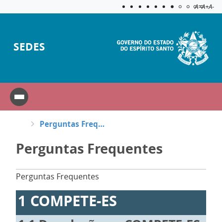
Acessibilida
Aplicar c
A=
A+
A-
SEDES
Perguntas Frequentes
Perguntas Frequentes
Perguntas Frequentes
1
COMPETE-ES