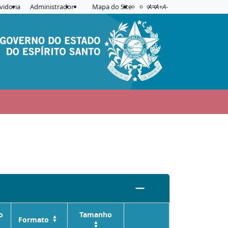
Acessibilidade
Aplicar contraste
vidoria
Administrador
Mapa do Site
A=
A+
A-
o
Tamanho
Formato