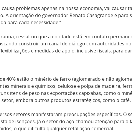
o causa problemas apenas na nossa economia, vai causar t
. A orientação do governador Renato Casagrande é para s
da para cada necessidade.”
Baraona, ressaltou que a entidade está em contato perman
buscando construir um canal de diálogo com autoridades no
lexibilizações e medidas de apoio, inclusive fiscais, para d
a de 40% estão o minério de ferro (aglomerado e não aglome
ntes minerais e químicos, celulose e polpa de madeira, ferro
lguns itens de peso nas exportações capixabas, como o minér
elo setor, embora outros produtos estratégicos, como o caf
rsos setores manifestaram preocupações específicas. O set
sta de isenções. Já o setor do aço chamou atenção para o f
dos, o que dificulta qualquer retaliação comercial.