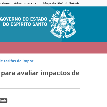
Acessibilidade
Aplicar contraste
vidoria
Administrador
Mapa do Site
A=
A+
A-
 tarifas de impor...
 para avaliar impactos de
imir