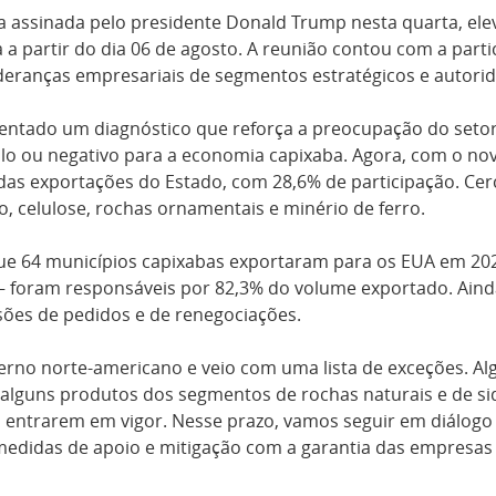
 assinada pelo presidente Donald Trump nesta quarta, ele
a a partir do dia 06 de agosto. A reunião contou com a par
 lideranças empresariais de segmentos estratégicos e autori
esentado um diagnóstico que reforça a preocupação do setor
ulo ou negativo para a economia capixaba. Agora, com o novo
das exportações do Estado, com 28,6% de participação. Cer
, celulose, rochas ornamentais e minério de ferro.
e 64 municípios capixabas exportaram para os EUA em 202
 — foram responsáveis por 82,3% do volume exportado. Ain
nsões de pedidos e de renegociações.
erno norte-americano e veio com uma lista de exceções. Al
 alguns produtos dos segmentos de rochas naturais e de s
entrarem em vigor. Nesse prazo, vamos seguir em diálogo
edidas de apoio e mitigação com a garantia das empresas