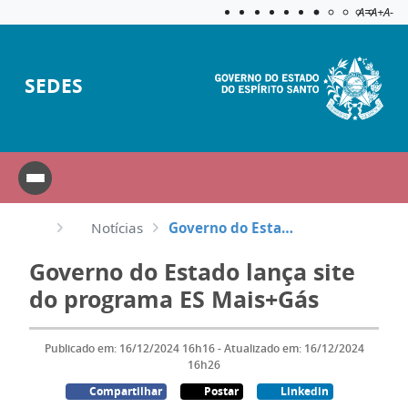
Acessibilida
Aplicar c
A=
A+
A-
SEDES
Notícias
Governo do Estado lança site do programa ES Mais+Gás
Governo do Estado lança site
do programa ES Mais+Gás
Publicado em: 16/12/2024 16h16 - Atualizado em: 16/12/2024
16h26
Compartilhar
Postar
Linkedin