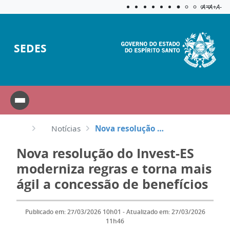
Acessibilida
Aplicar c
A=
A+
A-
SEDES
Notícias
Nova resolução do Invest-ES moderniza regras e torna mais ágil a concessão de benefícios
Nova resolução do Invest-ES
moderniza regras e torna mais
ágil a concessão de benefícios
Publicado em: 27/03/2026 10h01 - Atualizado em: 27/03/2026
11h46