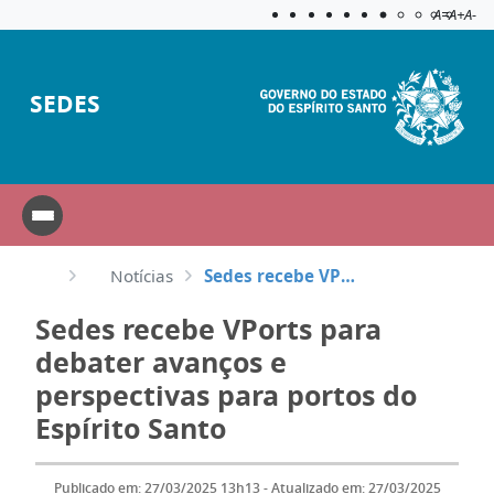
Acessibilida
Aplicar c
A=
A+
A-
SEDES
Notícias
Sedes recebe VPorts para debater avanços e perspectivas para portos do Espírito Santo
Sedes recebe VPorts para
debater avanços e
perspectivas para portos do
Espírito Santo
Publicado em: 27/03/2025 13h13 - Atualizado em: 27/03/2025