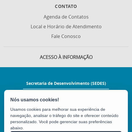
CONTATO
Agenda de Contatos
Local e Horário de Atendimento
Fale Conosco
ACESSO À INFORMAÇÃO
Secretaria de Desenvolvimento (SEDES)
Rua Manoel Feu Subtil, nº 60, Ed. Multi
Enseada, 2º andar - Enseada do Suá
CEP: 29050-400 - Vitória / ES
Usamos cookies para melhorar sua experiência de
Tel.: (27) 3636-9700
navegação, analisar o tráfego do site e oferecer conteúdo
E-mail:
gabinete@sedes.es.gov.br
personalizado. Você pode gerenciar suas preferências
abaixo.