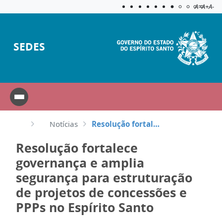
Acessibilida
Aplicar c
A=
A+
A-
SEDES
Notícias
Resolução fortalece governança e amplia segurança para estruturação de projetos de concessões e PPPs...
Resolução fortalece
governança e amplia
segurança para estruturação
de projetos de concessões e
PPPs no Espírito Santo