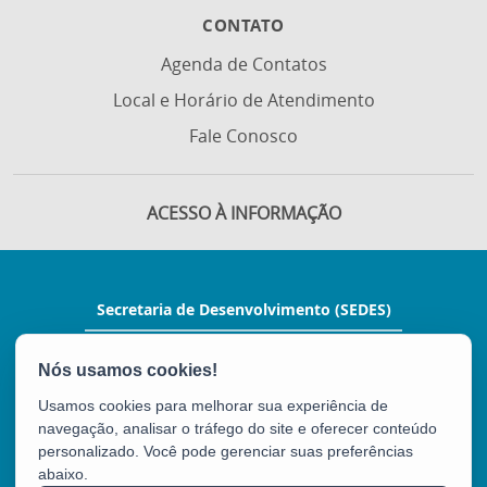
CONTATO
Agenda de Contatos
Local e Horário de Atendimento
Fale Conosco
ACESSO À INFORMAÇÃO
Secretaria de Desenvolvimento (SEDES)
Rua Manoel Feu Subtil, nº 60, Ed. Multi
Enseada, 2º andar - Enseada do Suá
CEP: 29050-400 - Vitória / ES
Usamos cookies para melhorar sua experiência de
Tel.: (27) 3636-9700
navegação, analisar o tráfego do site e oferecer conteúdo
E-mail:
gabinete@sedes.es.gov.br
personalizado. Você pode gerenciar suas preferências
abaixo.