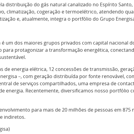
la distribuição do gás natural canalizado no Espírito Sant
ivo, climatização, cogeração e termoelétrico, atendendo qua
zação e, atualmente, integra o portfólio do Grupo Energis
a é um dos maiores grupos privados com capital nacional do
do para protagonizar a transformação energética, conecta
ustentável.
as de energia elétrica, 12 concessões de transmissão, ger
energisa –, com geração distribuída por fonte renovável, co
ntral de serviços compartilhados, uma empresa de contact c
e energia. Recentemente, diversificamos nosso portfólio co
nvolvimento para mais de 20 milhões de pessoas em 875 mu
 indiretos.
gisa)