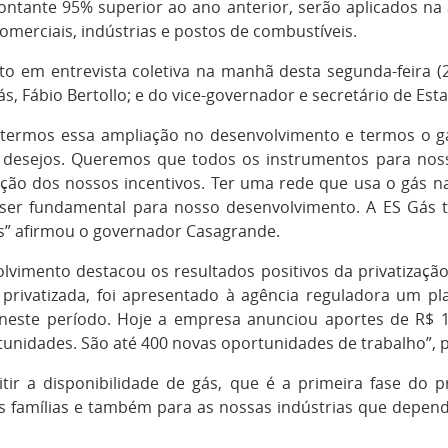
ntante 95% superior ao ano anterior, serão aplicados na 
omerciais, indústrias e postos de combustíveis.
ito em entrevista coletiva na manhã desta segunda-feira
s, Fábio Bertollo; e do vice-governador e secretário de Es
a termos essa ampliação no desenvolvimento e termos o g
desejos. Queremos que todos os instrumentos para noss
ão dos nossos incentivos. Ter uma rede que usa o gás n
 ser fundamental para nosso desenvolvimento. A ES Gás t
ais” afirmou o governador Casagrande.
olvimento destacou os resultados positivos da privatizaçã
privatizada, foi apresentado à agência reguladora um p
 neste período. Hoje a empresa anunciou aportes de R$ 
unidades. São até 400 novas oportunidades de trabalho”, 
mitir a disponibilidade de gás, que é a primeira fase do
s famílias e também para as nossas indústrias que depe