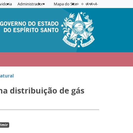
Acessibilidade
Aplicar contraste
vidoria
Administrador
Mapa do Site
A=
A+
A-
atural
a distribuição de gás
imir