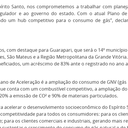
írito Santo, nos comprometemos a trabalhar com planej
egulador e ao governo do estado. Com o atual Plano de 
ado um hub competitivo para o consumo de gás”, declaro
s, com destaque para Guarapari, que será o 14º município a
s, São Mateus e a Região Metropolitana da Grande Vitória. 
eficiados, um acréscimo de 83% ante o registrado no ano an
lano de Aceleração é a ampliação do consumo de GNV (gás na
que conta com um combustível competitivo, a ampliação do 
0% a emissão de CO² e 90% de materiais particulados.
a acelerar o desenvolvimento socioeconômico do Espírito S
 competitividade para todos os consumidores: para os clie
 para os clientes comerciais e industriais, gerando mais r
a sustentar o crescimento do consumo de gás natural e de b