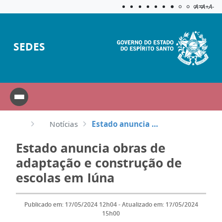
Acessibilida
Aplicar c
A=
A+
A-
SEDES
Notícias
Estado anuncia obras de adaptação e construção de escolas em Iúna
Estado anuncia obras de
adaptação e construção de
escolas em Iúna
Publicado em: 17/05/2024 12h04 - Atualizado em: 17/05/2024
15h00