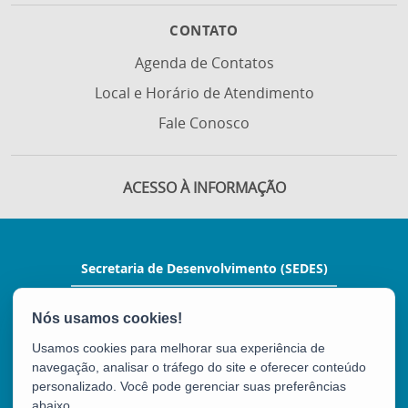
CONTATO
Agenda de Contatos
Local e Horário de Atendimento
Fale Conosco
ACESSO À INFORMAÇÃO
Secretaria de Desenvolvimento (SEDES)
Rua Manoel Feu Subtil, nº 60, Ed. Multi
Enseada, 2º andar - Enseada do Suá
CEP: 29050-400 - Vitória / ES
Usamos cookies para melhorar sua experiência de
Tel.: (27) 3636-9700
navegação, analisar o tráfego do site e oferecer conteúdo
E-mail:
gabinete@sedes.es.gov.br
personalizado. Você pode gerenciar suas preferências
abaixo.