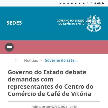
Acessibilida
Aplicar c
A=
A+
A-
SEDES
Notícias
Governo do Estado debate demandas com representantes do Centro do Comércio de Café de Vitória
Governo do Estado debate
demandas com
representantes do Centro do
Comércio de Café de Vitória
Publicado em: 02/02/2023 17h40