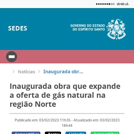
Acessibili
Aplicar c
A=
A+
A-
SEDES
Notícias
Inaugurada obra que expande a oferta de gás natural na região Norte
Inaugurada obra que expande
a oferta de gás natural na
região Norte
Publicado em: 03/02/2023 11h35 - Atualizado em: 03/02/2023
18h44