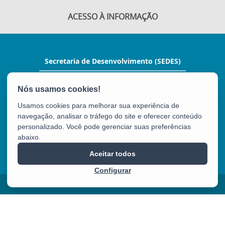
ACESSO À INFORMAÇÃO
Secretaria de Desenvolvimento (SEDES)
Rua Manoel Feu Subtil, nº 60, Ed. Multi
Enseada, 2º andar - Enseada do Suá
CEP: 29050-400 - Vitória / ES
Usamos cookies para melhorar sua experiência de
Tel.: (27) 3636-9700
navegação, analisar o tráfego do site e oferecer conteúdo
E-mail:
gabinete@sedes.es.gov.br
personalizado. Você pode gerenciar suas preferências
abaixo.
SEDES
Aceitar todos
Configurar
2025 – 2026 | Desenvolvido pelo
PRODEST
com Software Livre.