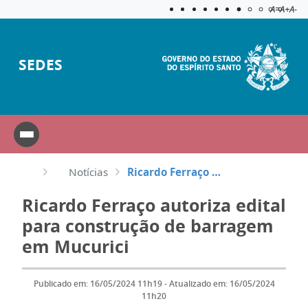
Acessibilida
Aplicar c
A=
A+
A-
SEDES
Notícias
Ricardo Ferraço autoriza edital para construção de barragem em Mucurici
Ricardo Ferraço autoriza edital
para construção de barragem
em Mucurici
Publicado em: 16/05/2024 11h19 - Atualizado em: 16/05/2024
11h20