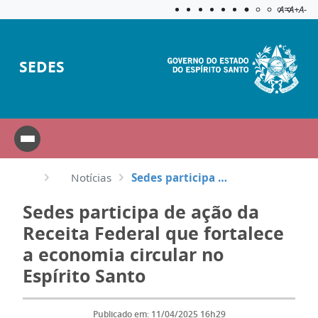
Acessibilida
Aplicar c
A=
A+
A-
SEDES
Notícias
Sedes participa de ação da Receita Federal que fortalece a economia circular no Espírito Santo
Sedes participa de ação da
Receita Federal que fortalece
a economia circular no
Espírito Santo
Publicado em: 11/04/2025 16h29