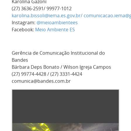
Karolina Gazoni
(27) 3636-2591/ 99977-1012
karolina.bissoli@iema.es.gov.br/
comunicacao.iema@g
Instagram:
@meioambientees
Facebook:
Meio Ambiente ES
Gerência de Comunicação Institucional do
Bandes
Bárbara Deps Bonato / Wilson Igreja Campos
(27) 99774-4428 / (27) 3331-4424
comunica@bandes.com.br