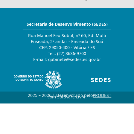
Secretaria de Desenvolvimento (SEDES)
Rua Manoel Feu Subtil, nº 60, Ed. Multi
Enseada, 2º andar - Enseada do Suá
CEP: 29050-400 - Vitória / ES
Tel.: (27) 3636-9700
E-mail:
gabinete@sedes.es.gov.br
SEDES
2025 – 2026 | Desenvolvido pelo
PRODEST
com Software Livre.