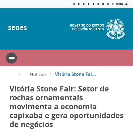
Acessibilida
Aplicar c
A=
A+
A-
SEDES
Notícias
Vitória Stone Fair: Setor de rochas ornamentais movimenta a economia capixaba e gera oportunidades d...
Vitória Stone Fair: Setor de
rochas ornamentais
movimenta a economia
capixaba e gera oportunidades
de negócios